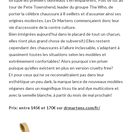
lorsque les premiers skinheads s’en emparèrent. Puis se fut au
tour de Pete Townshend, leader du groupe The Who, de
porter la célèbre chaussure à 8 oeillets et d’assumer ainsi ses
origines modestes. Les Dr Martens commençaient donc leur
vie d’accessoire de la contre culture.
Bien intégrées aujourd’hui dans le placard de tout un chacun,
elles n’ont plus grand chose de subversif;) Elles restent
cependant des chaussures à l’allure inclassable, s’adaptant à
quasiment toutes les situations selon les modèles et
extrêmement confortables! Alors pourquoi s’en priver
puisque qu’elles existent en plus en version cruelty free?
Et pour ceux qui ne se reconnaîtraient pas dans leur
esthétique un peu dark, la marque lance de nouveaux modèles
véganes dans un magnifique tissu tie and dye multicolore et
avec la semelle blanche, à partir du mois de mai prochain!
Prix: entre 145€ et 170€ sur
drmartens.com/fr/