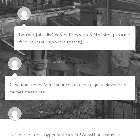
Amélie
Répondre
28 février 2019
Bonjour, j’ai utilisé des lentilles vertes. N’hésitez pas à me
faire un retour si vous le testez;)
Marc
Répondre
28 février 2019
C’est une tuerie! Merci pour cette recette qui va devenir un
de mes classiques.
Lolo
Répondre
28 février 2019
J’ai adoré et c’est hyper facile à faire! Aussi bon chaud que