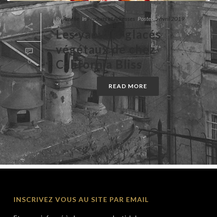
By
Amélie
In
Produits et Adresses
Posted
5 avril 2019
Les yaourts glacés
végétaux de chez
California Bliss
0
READ MORE
INSCRIVEZ VOUS AU SITE PAR EMAIL