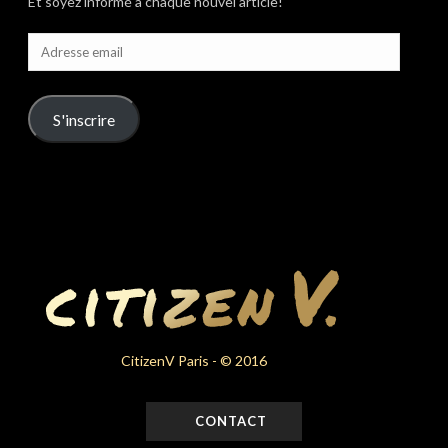
Et soyez informé à chaque nouvel article!
Adresse
email
S'inscrire
CitizenV Paris - © 2016
CONTACT