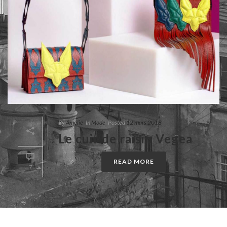
By
Amélie
In
Mode
Posted
12 mars 2018
Le cuir de raisin Vegea
READ MORE
7