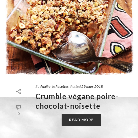
By
Amélie
In
Recettes
Posted
29 mars 2018
Crumble végane poire-
chocolat-noisette
0
READ MORE