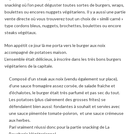
snacking où l’on peut déguster toutes sortes de burgers, wraps,
boulettes ou encores nuggets végétariens. Il y a aussi
une partie
vente directe où vous trouverez tout un choix de « simili-carné »
type cordons bleus, nuggets, brochettes, boulettes ou encore
steaks végétaux.
Mon appétit ce jour là me porta vers le burger aux noix
accompagné de potatoes maison.
L’ensemble était délicieux, à inscrire dans les très bons burgers
végétariens de la capitale.
Composé d’un steak aux noix (vendu également sur place),
d’une sauce fromagère assez corsée, de salade fraiche et
d’échalotes, le burger était très parfumé et pas sec du tout.
Les potatoes (plus clairement des grosses frites) se
défendaient bien aussi: fondantes à souhait et servies avec
une sauce pimentée tomate-poivron, et une sauce crémeuse
aux herbes.
Pari vraiment réussi donc pour la partie snacking de La
Boucherie Végétarienne!