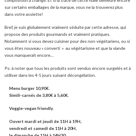
composition a changé. Et si la trace de cette huile demeure encore
sur certains emballages de la marque, vous ne la trouverez plus
dans votre assiette!
Bref, je suis globalement vraiment séduite par cette adresse, qui
propose des produits gourmands et vraiment pratiques.
Notamment si vous devez cuisiner pour des non-végétariens, ou si
vous êtes
nouveau « converti » au végétarisme et que la viande
vous manquerait encore…
Ps: à noter que tous les produits sont vendus encore surgelés et à
utiliser dans les 4-5 jours suivant décongélation.
Menu burger 10,90€.
Simili-carnés de 3,80€ à 5,60€.
Veggie-vegan friendly.
Ouvert mardi et jeudi de 11H à 19H,
vendredi et samedi de 11H à 20H,
le dimanche de 11H à 14H30.