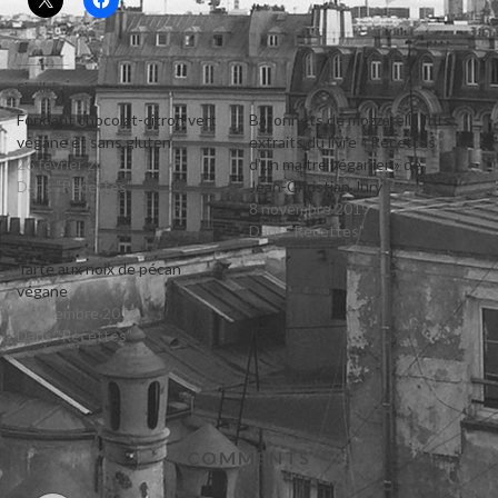
Similaire
Fondant chocolat-citron vert
Bâtonnets de mozzarella frits
végane et sans gluten
extraits du livre « Recettes
26 février 2019
d’un maître véganier » de
Dans "Recettes"
Jean-Christian Jury
8 novembre 2019
Dans "Recettes"
Tarte aux noix de pécan
végane
2 novembre 2017
Dans "Recettes"
COMMENTS