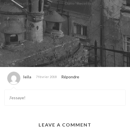
Dans "Recettes"
Dans "Recettes"
Chili végane au chocolat et
aux noix
10 février 2017
Dans "Recettes"
COMMENTS
leila
Répondre
7 février 2018
J’essaye!
LEAVE A COMMENT