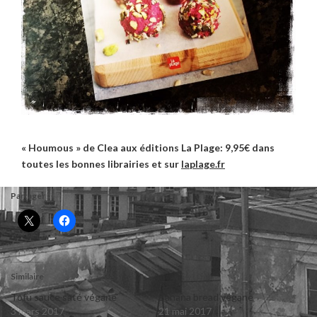
« Houmous » de Clea aux éditions La Plage: 9,95€ dans
toutes les bonnes librairies et sur
laplage.fr
Partager :
Similaire
Tofu sauce saté végane
Banana bread végane
3 mars 2017
21 mai 2017