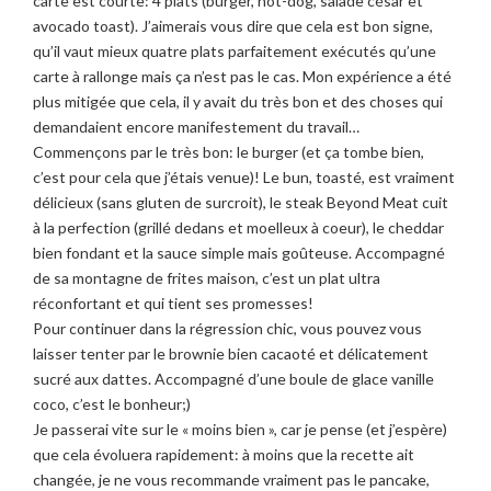
carte est courte: 4 plats (burger, hot-dog, salade césar et
avocado toast). J’aimerais vous dire que cela est bon signe,
qu’il vaut mieux quatre plats parfaitement exécutés qu’une
carte à rallonge mais ça n’est pas le cas. Mon expérience a été
plus mitigée que cela, il y avait du très bon et des choses qui
demandaient encore manifestement du travail…
Commençons par le très bon: le burger (et ça tombe bien,
c’est pour cela que j’étais venue)! Le bun, toasté, est vraiment
délicieux (sans gluten de surcroit), le steak Beyond Meat cuit
à la perfection (grillé dedans et moelleux à coeur), le cheddar
bien fondant et la sauce simple mais goûteuse. Accompagné
de sa montagne de frites maison, c’est un plat ultra
réconfortant et qui tient ses promesses!
Pour continuer dans la régression chic, vous pouvez vous
laisser tenter par le brownie bien cacaoté et délicatement
sucré aux dattes. Accompagné d’une boule de glace vanille
coco, c’est le bonheur;)
Je passerai vite sur le « moins bien », car je pense (et j’espère)
que cela évoluera rapidement: à moins que la recette ait
changée, je ne vous recommande vraiment pas le pancake,