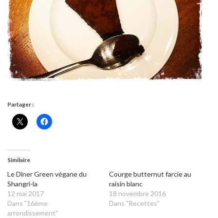
Partager :
Similaire
Le Dîner Green végane du
Courge butternut farcie au
Shangri-la
raisin blanc
12 mai 2017
18 novembre 2016
Dans "16ème
Dans "Recettes"
arrondissement"