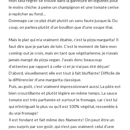
Mon seul regret se trouve dans la garniture en légumes pour
le moins chiche: à peine un champignon et une tomate cerise
à repêcher au fond…
Dommage car ce plat était plutôt un sans faute jusque là. Du
coup, on parlera plutôt d’un bouillon que d’une soupe thaï.
Mais le plat qui m’a vraiment ébahie, c’est la pizza margarita! Il
faut dire que je partais de loin. C’est le moment de faire mon
coming-out je crois, mais en tant que végétarienne, je n’avais
jamais mangé de pizza vegan. J’avais donc beaucoup
d’attentes par rapport à celle-ci et je n’ai pas été déçue!
D’abord, visuellement elle est tout à fait bluffante! Difficile de
la différencier d’une margarita classique.
Puis, au goût, c’est vraiment impressionnant aussi. La pâte est
bien croustillante et plutôt légère en même temps. La sauce
tomate est très parfumée et surtout le fromage, car c’est lui
qui m’intriguait le plus vu qu’il est 100% végétal, ressemble à
du vrai fromage!
Il est fondant et fait même des filaments! On peut être un
peu surpris par son goût, qui n’est pas vraiment celui d’une