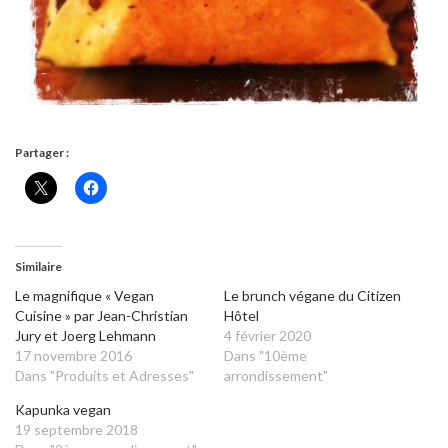
Partager :
Similaire
Le magnifique « Vegan
Le brunch végane du Citizen
Cuisine » par Jean-Christian
Hôtel
Jury et Joerg Lehmann
4 février 2020
17 novembre 2016
Dans "10ème
Dans "Produits et Adresses"
arrondissement"
Kapunka vegan
19 septembre 2018