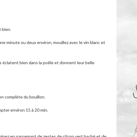
z bien.
’une minute ou deux environ, mouillez avec le vin blanc et
es éclatent bien dans la poêle et donnent leur belle
on complète du bouillon.
ompter environ 15 à 20 min.
erminez en parsemant de zestes de citron vert haché et de