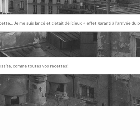
cette… Je me suis lancé et c’était délicieux + effet garanti à l’arrivée du p
éussite, comme toutes vos recettes!
LEAVE A COMMENT