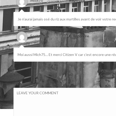
Mich75
Répondre
26 juillet 2016
Je n’aurai jamais osé du riz aux myrtilles avant de voir votre re
Feelgood
Répondre
26 juillet 2016
Moi aussi Mich75… Et merci Citizen V car c’est encore une r