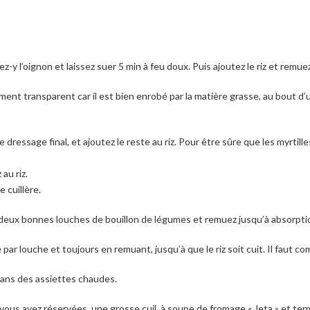
z-y l’oignon et laissez suer 5 min à feu doux. Puis ajoutez le riz et remue
rement transparent car il est bien enrobé par la matière grasse, au bout d
dressage final, et ajoutez le reste au riz. Pour être sûre que les myrtill
au riz.
 cuillère.
 deux bonnes louches de bouillon de légumes et remuez jusqu’à absorpti
ar louche et toujours en remuant, jusqu’à que le riz soit cuit. Il faut c
 dans des assiettes chaudes.
e vous avez réservées, une grosse cuil. à soupe de fromage « Jeta » et t