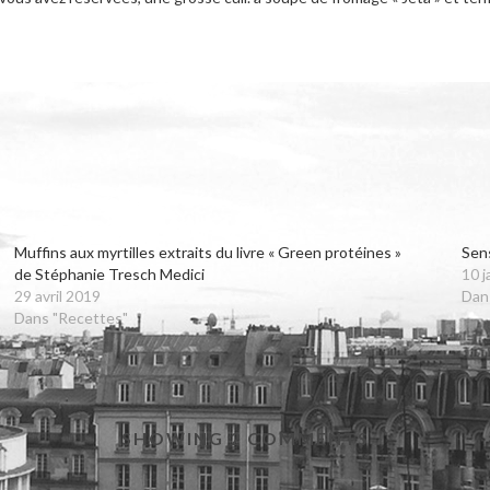
Muffins aux myrtilles extraits du livre « Green protéines »
Sens
de Stéphanie Tresch Medici
10 j
29 avril 2019
Dan
Dans "Recettes"
SHOWING 2 COMMENTS