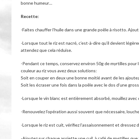
bonne humeur…
Recette:
-Faites chauffer l’huile dans une grande poêle à risotto. Ajoute
-Lorsque tout le riz est nacré, c’est-à-dire qu’il devient légè
attendez que cela réduise.
-Pendant ce temps, conservez environ 50g de myrtilles pour le 
couleur au riz vous avez deux solutions:
Soit en couper en deux une bonne moitié avant de les ajoutez 
Soit les écraser une fois dans la poêle avec le dos d’une grosse
-Lorsque le vin blanc est entièrement absorbé, mouillez avec
-Renouvelez l’opération aussi souvent que nécessaire, louche p
-Lorsque le riz est cuit, vérifiez l’assaisonnement et dressez
-Ajoutez sur chaque assiette une cuil. à café de myrtilles qu