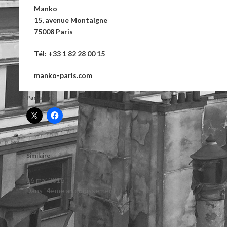
Manko
15, avenue Montaigne
75008 Paris
Tél:
+33 1 82 28 00 15
manko-paris.com
Partager :
Similaire
MIZNON
16 mai 2016
Dans "4ème arrondissement"