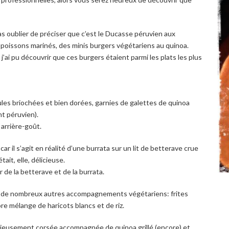
pas oublier de préciser que c’est le Ducasse péruvien aux
s poissons marinés, des minis burgers végétariens au quinoa.
 j’ai pu découvrir que ces burgers étaient parmi les plats les plus
ules briochées et bien dorées, garnies de galettes de quinoa
nt péruvien).
 arrière-goût.
ar il s’agit en réalité d’une burrata sur un lit de betterave crue
it, elle, délicieuse.
 de la betterave et de la burrata.
t de nombreux autres accompagnements végétariens: frites
ore mélange de haricots blancs et de riz.
cieusement corsée accompagnée de quinoa grillé (encore) et