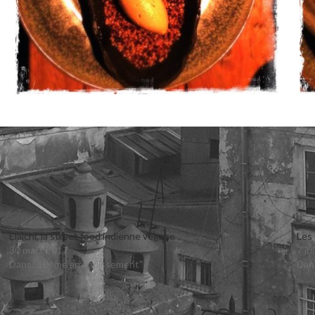
Elaichi, la street food indienne végane
Les
30 mars 2017
7 ju
Dans "10ème arrondissement"
Dan