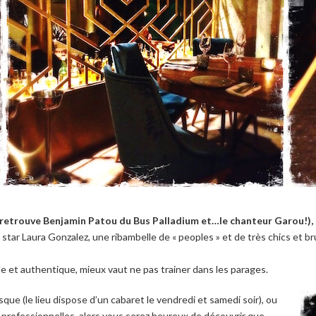
n retrouve Benjamin Patou du Bus Palladium et…le chanteur Garou!), e
e star Laura Gonzalez, une ribambelle de « peoples » et de très chics et b
le et authentique, mieux vaut ne pas trainer dans les parages.
esque (le lieu dispose d’un cabaret le vendredi et samedi soir), ou
 professionnelles, alors vous serez heureux de découvrir que