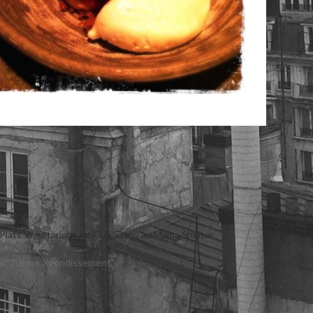
 Plats Végétariens de Guy Savoy au Mama Shelter
illet 2016
s "20ème arrondissement"