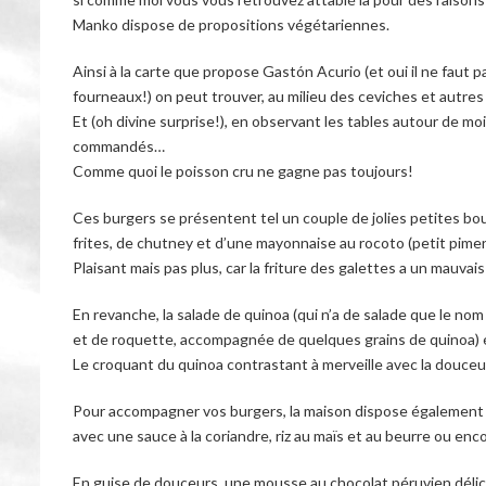
Manko dispose de propositions végétariennes.
Ainsi à la carte que propose
Gastón Acurio (et oui il ne faut 
fourneaux!) on peut trouver, au milieu des ceviches et autre
Et (oh divine surprise!), en observant les tables autour de moi
commandés…
Comme quoi le poisson cru ne gagne pas toujours!
Ces burgers se présentent tel un couple de jolies petites bo
frites, de chutney et d’une mayonnaise au rocoto (petit pime
Plaisant mais pas plus, car la friture des galettes a un mauvais
En revanche, la salade de quinoa (qui n’a de salade que le nom c
et de roquette, accompagnée de quelques grains de quinoa) éta
Le croquant du quinoa contrastant à merveille avec la douceur
Pour accompagner vos burgers, la maison dispose égalemen
avec une sauce à la coriandre, riz au maïs et au beurre ou enc
En guise de douceurs, une mousse au chocolat péruvien déli